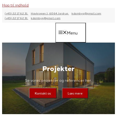
Hop til indhold
(+45) 22 17 62 31
Havkrogen 1, 6064 Jordrup
kdambyg@gmail.com
(+45) 22 17 62 31
kdambyg@gmail.com
Menu
Projekter
Se vores projekter og referencer her.
Kontakt os
Læs mere