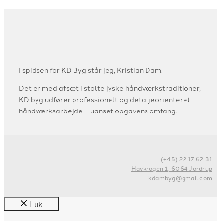
I spidsen for KD Byg står jeg, Kristian Dam.
Det er med afsæt i stolte jyske håndværkstraditioner,
KD byg udfører professionelt og detaljeorienteret
håndværksarbejde – uanset opgavens omfang.
(+45) 22 17 62 31
Havkrogen 1, 6064 Jordrup
kdambyg@gmail.com
Luk